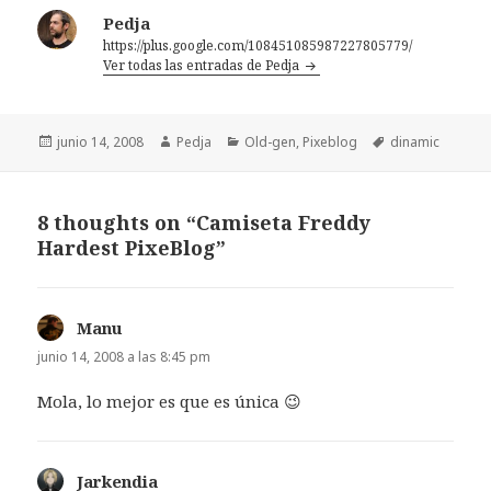
Pedja
https://plus.google.com/108451085987227805779/
Ver todas las entradas de Pedja
Publicado
Autor
Categorías
Etiquetas
junio 14, 2008
Pedja
Old-gen
,
Pixeblog
dinamic
el
8 thoughts on “Camiseta Freddy
Hardest PixeBlog”
Manu
dice:
junio 14, 2008 a las 8:45 pm
Mola, lo mejor es que es única 😉
Jarkendia
dice: