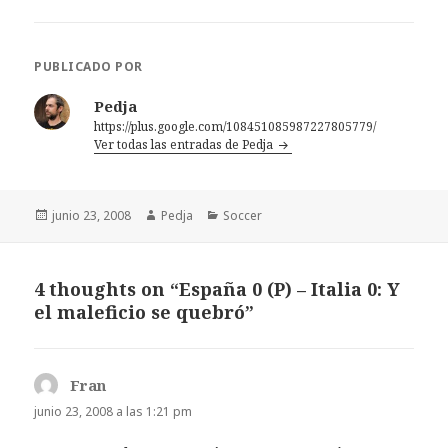
PUBLICADO POR
Pedja
https://plus.google.com/108451085987227805779/
Ver todas las entradas de Pedja
Publicado
Autor
Categorías
junio 23, 2008
Pedja
Soccer
el
4 thoughts on “España 0 (P) – Italia 0: Y
el maleficio se quebró”
Fran
dice:
junio 23, 2008 a las 1:21 pm