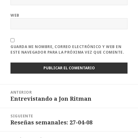
WEB
GUARDA MI NOMBRE, CORREO ELECTRÓNICO Y WEB EN
ESTE NAVEGADOR PARA LA PRÓXIMA VEZ QUE COMENTE.
Navegación
ANTERIOR
de
Entrevistando a Jon Ritman
Entrada
entradas
anterior:
SIGUIENTE
Reseñas semanales: 27-04-08
Entrada
siguiente: