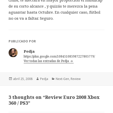
clubs, te afectará en mayor proporción el hándicap
de su corto alcance , y quizás te merezca la pena
aguantar hasta Octubre. En cualquier caso, fútbol
no os va a faltar. Seguro.
PUBLICADO POR
Pedja
https://plus.google.com/108451085987227805779/
Ver todas las entradas de Pedja
Publicado
Autor
Categorías
abril 25, 2008
Pedja
Next-Gen
,
Review
el
3 thoughts on “Review Euro 2008 Xbox
360 / PS3”