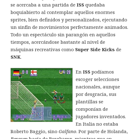
se acercaba a una partida de
ISS
quedaba
boquiabierto al contemplar aquellos enormes
sprites, bien definidos y personalizados, ejecutando
un sinfín de movimientos perfectamente animados.
Todo un espectáculo sin parangón en aquellos
tiempos, acercándose bastante al nivel de
máquinas recreativas como
Super Side Kicks
de
SNK
.
En
ISS
podíamos
escoger selecciones
nacionales, aunque
por desgracia, sus
plantillas se
componían de
jugadores inventados.
En Italia no estaba
Roberto Baggio, sino
Galfano
. Por parte de Holanda,
Bergsen
hacía de Bergkamp, mientras que en