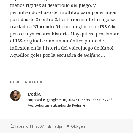
menos rigidez al desarrollo del juego, y
permitiendo el uso del multitap para poder jugar
partidas de 2 contra 2. Posteriormente la saga se
trasladó a
Nintendo 64
, con un glorioso «
ISS 64
«,
pero esa ya es otra historia. Hoy quiero proclamar
al
ISS
original como un auténtico punto de
inflexión en la historia del videojuego de fútbol.
Aquellos goles por la escuadra de
Galfano
…
PUBLICADO POR
Pedja
https://plus.google.com/108451085987227805779/
Ver todas las entradas de Pedja
Publicado
Autor
Categorías
febrero 11, 2007
Pedja
Old-gen
el