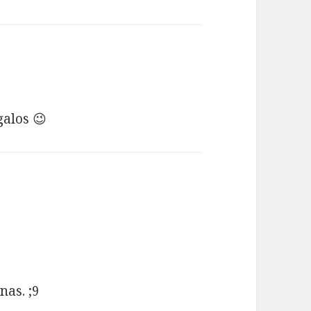
galos 😉
nas. ;9