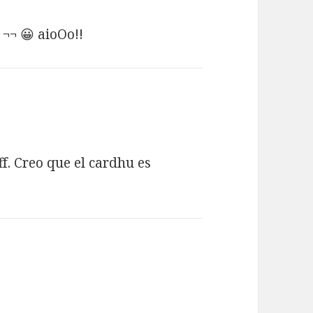
 ¬¬ 😀 aioOo!!
ff. Creo que el cardhu es