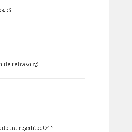
s. :S
 de retraso 🙂
tado mi regalitooO^^