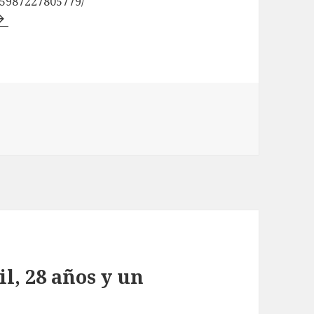
85987227805779/
l, 28 años y un