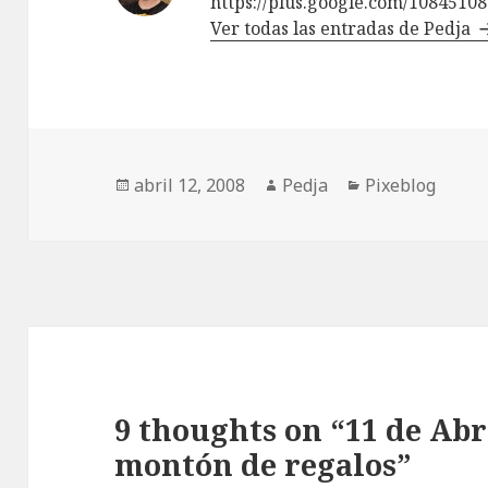
https://plus.google.com/1084510
Ver todas las entradas de Pedja
Publicado
Autor
Categorías
abril 12, 2008
Pedja
Pixeblog
el
9 thoughts on “11 de Abri
montón de regalos”