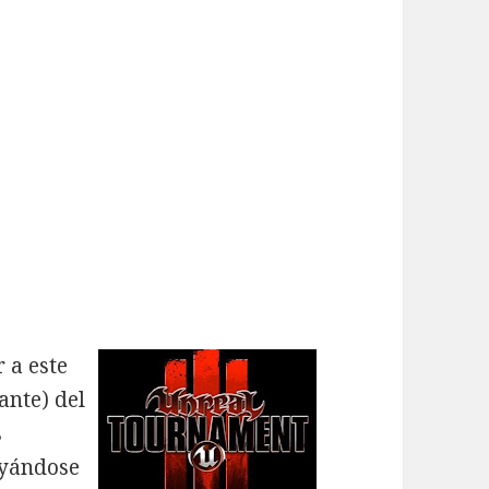
 a este
ante) del
s
oyándose