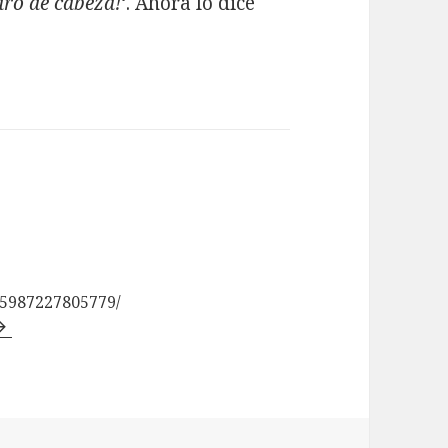
aro de cabeza!
‘. Ahora lo dice
85987227805779/