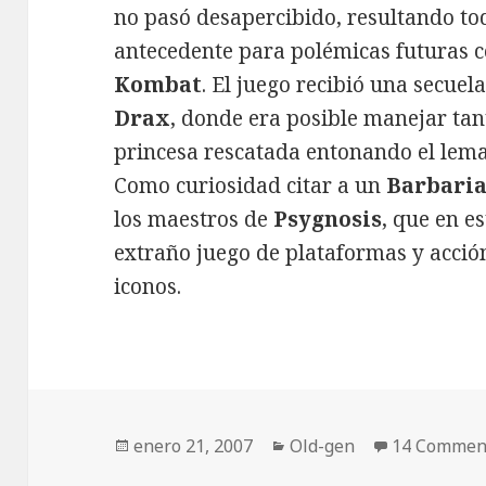
no pasó desapercibido, resultando to
antecedente para polémicas futuras 
Kombat
. El juego recibió una secuel
Drax
, donde era posible manejar tan
princesa rescatada entonando el lema 
Como curiosidad citar a un
Barbari
los maestros de
Psygnosis
, que en e
extraño juego de plataformas y acció
iconos.
Publicado
Categorías
enero 21, 2007
Old-gen
14 Commen
el