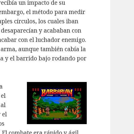
recibía un impacto de su
 embargo, el método para medir
ples círculos, los cuales iban
 desaparecían y acababan con
acabar con el luchador enemigo.
l arma, aunque también cabía la
ia y el barrido bajo rodando por
ra
 el
 al
 el
os
El combate era rápido y ágil,