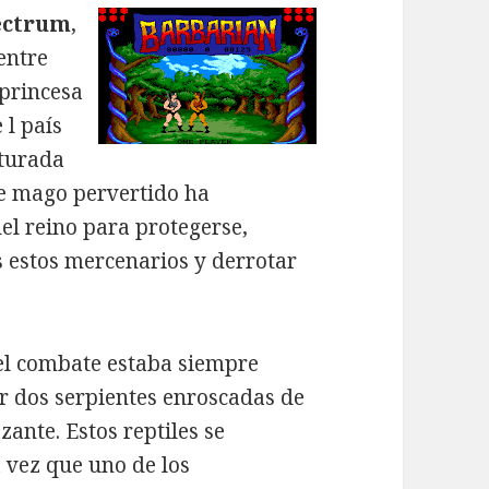
ectrum
,
entre
 princesa
 l país
pturada
te mago pervertido ha
el reino para protegerse,
 estos mercenarios y derrotar
del combate estaba siempre
r dos serpientes enroscadas de
nte. Estos reptiles se
 vez que uno de los