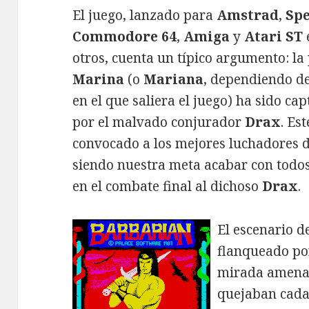
El juego, lanzado para
Amstrad
,
Sp
Commodore 64
,
Amiga
y
Atari ST
otros, cuenta un típico argumento: la
Marina
(o
Mariana
, dependiendo de
en el que saliera el juego) ha sido ca
por el malvado conjurador
Drax
. Es
convocado a los mejores luchadores d
siendo nuestra meta acabar con todos
en el combate final al dichoso
Drax
.
El escenario 
flanqueado po
mirada amenaza
quejaban cada