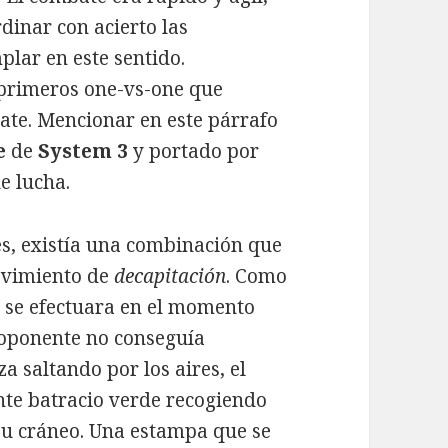
dinar con acierto las
plar en este sentido.
 primeros one-vs-one que
bate. Mencionar en este párrafo
e
de
System 3
y portado por
e lucha.
s, existía una combinación que
ovimiento de
decapitación
. Como
e se efectuara en el momento
el oponente no conseguía
a saltando por los aires, el
nte batracio verde recogiendo
 su cráneo. Una estampa que se