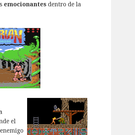
ás
emocionantes
dentro de la
a
nde el
l enemigo