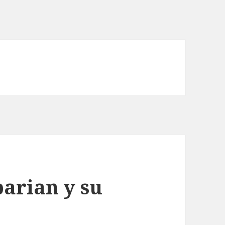
barian y su
a