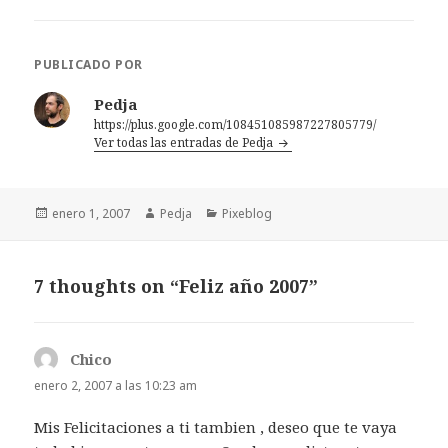
PUBLICADO POR
Pedja
https://plus.google.com/108451085987227805779/
Ver todas las entradas de Pedja
Publicado
Autor
Categorías
enero 1, 2007
Pedja
Pixeblog
el
7 thoughts on “Feliz año 2007”
Chico
dice:
enero 2, 2007 a las 10:23 am
Mis Felicitaciones a ti tambien , deseo que te vaya