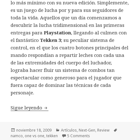
lo más mínimo con su nueva edición. Simplemente,
es un juego de lucha por y para sus seguidores de
toda la vida. Aquellos que un día comenzamos a
descubrir la lucha tridimensional en las primeras
entregas para
Playstation
, llegando al culmen con
el fantástico
Tekken 3
; su peculiar sistema de
control, en el que los cuatro botones principales del
mando respondían a repartir leches con cada una
de las extremidades del cuerpo del luchador,
lograba hacer fluir un sistema de combos tan
espectacular como generoso para el jugador que
fuera capaz de dominar las técnicas de cada
personaje.
Review Tekken 6
Sigue leyendo
Publicado
Categorías
Etiquetas
noviembre 18, 2009
Artículos
,
Next-Gen
,
Review
el
namco
,
one vs one
,
tekken
5 Comments