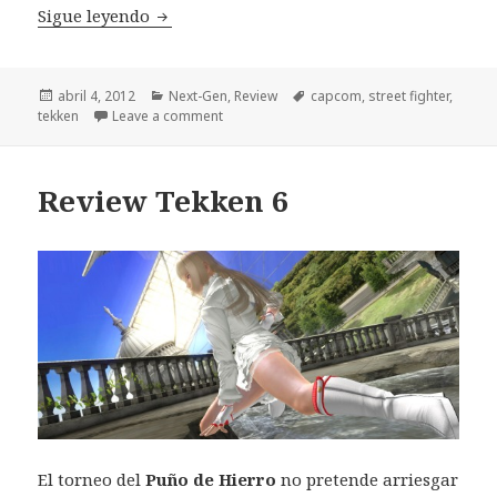
Review Street Fighter X Tekken Xbox 360
Sigue leyendo
Publicado
Categorías
Etiquetas
abril 4, 2012
Next-Gen
,
Review
capcom
,
street fighter
,
el
tekken
Leave a comment
Review Tekken 6
El torneo del
Puño de Hierro
no pretende arriesgar