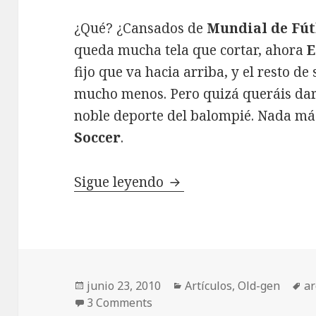
¿Qué? ¿Cansados de
Mundial de Fút
queda mucha tela que cortar, ahora
E
fijo que va hacia arriba, y el resto d
mucho menos. Pero quizá queráis darl
noble deporte del balompié. Nada más 
Soccer
.
Un partido de fútbol di
Sigue leyendo
Publicado
Categorías
Et
junio 23, 2010
Artículos
,
Old-gen
a
el
3 Comments