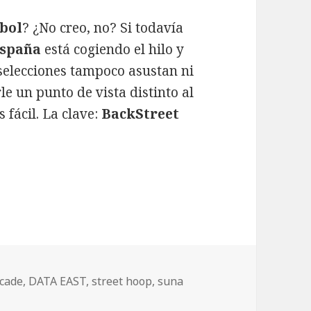
bol
? ¿No creo, no? Si todavía
spaña
está cogiendo el hilo y
e selecciones tampoco asustan ni
e un punto de vista distinto al
fácil. La clave:
BackStreet
ferente: Backstreet Soccer
iquetas
rcade
,
DATA EAST
,
street hoop
,
suna