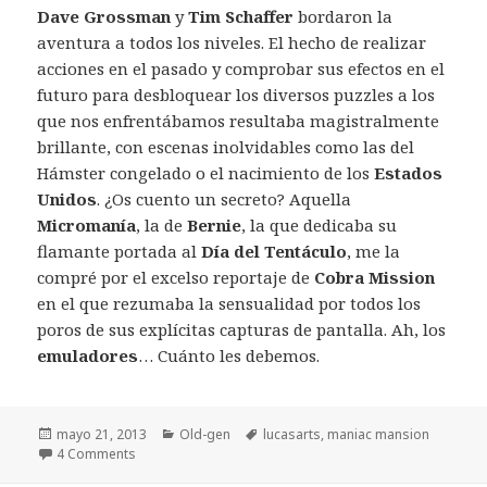
Dave Grossman
y
Tim Schaffer
bordaron la
aventura a todos los niveles. El hecho de realizar
acciones en el pasado y comprobar sus efectos en el
futuro para desbloquear los diversos puzzles a los
que nos enfrentábamos resultaba magistralmente
brillante, con escenas inolvidables como las del
Hámster congelado o el nacimiento de los
Estados
Unidos
. ¿Os cuento un secreto? Aquella
Micromanía
, la de
Bernie
, la que dedicaba su
flamante portada al
Día del Tentáculo
, me la
compré por el excelso reportaje de
Cobra Mission
en el que rezumaba la sensualidad por todos los
poros de sus explícitas capturas de pantalla. Ah, los
emuladores
… Cuánto les debemos.
Publicado
Categorías
Etiquetas
mayo 21, 2013
Old-gen
lucasarts
,
maniac mansion
el
4 Comments