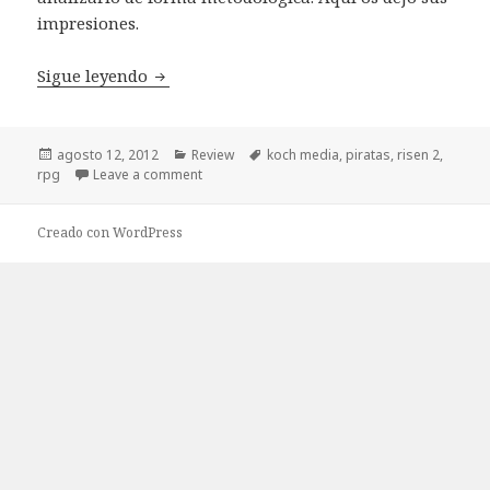
impresiones.
Review Risen 2 Dark Waters
Sigue leyendo
Publicado
Categorías
Etiquetas
agosto 12, 2012
Review
koch media
,
piratas
,
risen 2
,
el
rpg
Leave a comment
Creado con WordPress