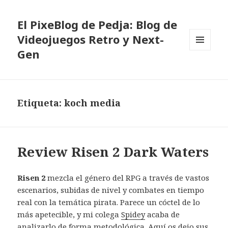
El PixeBlog de Pedja: Blog de
Videojuegos Retro y Next-
Gen
MENÚ
Y
WIDGETS
Etiqueta:
koch media
Review Risen 2 Dark Waters
Risen 2
mezcla el género del RPG a través de vastos
escenarios, subidas de nivel y combates en tiempo
real con la temática pirata. Parece un cóctel de lo
más apetecible, y mi colega
Spidey
acaba de
analizarlo de forma metodológica. Aquí os dejo sus