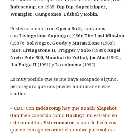
Indescomp
, en 1985:
Dip Dip
,
Supertripper
,
Wrangler
,
Campeones
,
Fútbol
y
Robin
.
Posteriormente, con
Opera Soft,
contamos
con
Livingstone Supongo
(1986);
The Last Mission
(1987);
Sol Negro, Goody
y
Mutan Zone
(1988);
Mot
,
Livingstone II
,
Trigger
y
Solo
(1989);
Angel
Nieto Pole 500
,
Mundial de Fútbol
,
Jai Alai
(1990);
La Pulga II
(1991) y
La colmena
(1992).
Es muy posible que se me haya escapado alguno,
pero seguro que nos puedes alumbrar en este
sentido.
–
CDC
: Con
Indescomp
hay que añadir
Slapshot
(también conocido como
Hockey
)
,
mi estreno en
este mundillo;
Exterminator
, y uno de hechizos
que no consigo recordar el nombre pues solo se