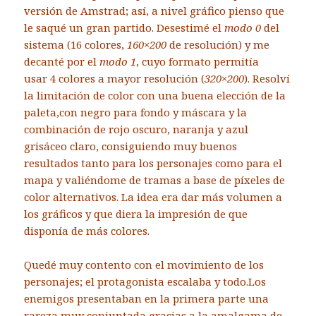
versión de Amstrad; así, a nivel gráfico pienso que
le saqué un gran partido. Desestimé el
modo 0
del
sistema (16 colores,
160×200
de resolución) y me
decanté por el
modo 1
, cuyo formato permitía
usar 4 colores a mayor resolución (
320×200
). Resolví
la limitación de color con una buena elección de la
paleta,con negro para fondo y máscara y la
combinación de rojo oscuro, naranja y azul
grisáceo claro, consiguiendo muy buenos
resultados tanto para los personajes como para el
mapa y valiéndome de tramas a base de píxeles de
color alternativos. La idea era dar más volumen a
los gráficos y que diera la impresión de que
disponía de más colores.
Quedé muy contento con el movimiento de los
personajes; el protagonista escalaba y todo.Los
enemigos presentaban en la primera parte una
rareza muy conjuntada gracias a la amalgama de