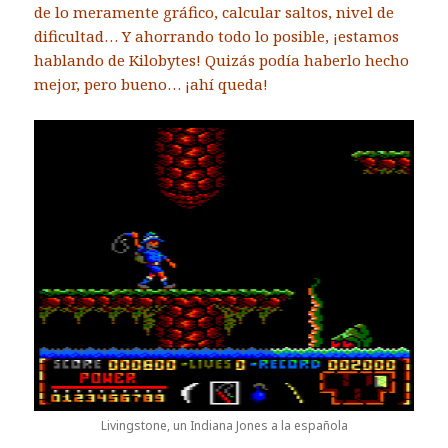
de lo meramente gráfico, calcular saltos, nivel de
dificultad… Y ahorrando todo lo posible, ¡estamos
hablando de Kilobytes! Quizás podía haberlo hecho
mejor, pero bueno… ¡ahí queda!
Livingstone, un Indiana Jones a la española