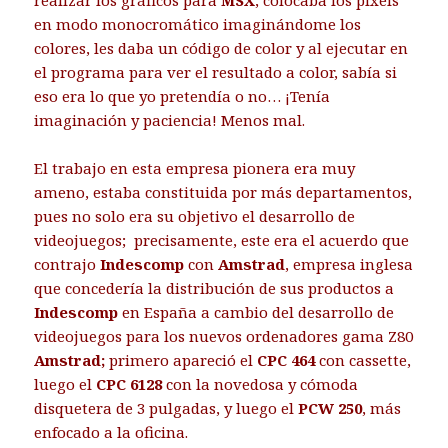
realizar los gráficos para
MSX
; colocaba los pixels
en modo monocromático imaginándome los
colores, les daba un código de color y al ejecutar en
el programa para ver el resultado a color, sabía si
eso era lo que yo pretendía o no… ¡Tenía
imaginación y paciencia! Menos mal.
El trabajo en esta empresa pionera era muy
ameno, estaba constituida por más departamentos,
pues no solo era su objetivo el desarrollo de
videojuegos; precisamente, este era el acuerdo que
contrajo
Indescomp
con
Amstrad
, empresa inglesa
que concedería la distribución de sus productos a
Indescomp
en España a cambio del desarrollo de
videojuegos para los nuevos ordenadores gama Z80
Amstrad;
primero apareció el
CPC 464
con cassette,
luego el
CPC 6128
con la novedosa y cómoda
disquetera de 3 pulgadas, y luego el
PCW 250
, más
enfocado a la oficina.