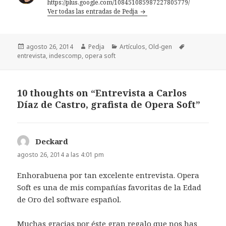
https://plus.google.com/108451085987227805779/
Ver todas las entradas de Pedja
Publicado
Autor
Categorías
Etiquetas
agosto 26, 2014
Pedja
Artículos
,
Old-gen
el
entrevista
,
indescomp
,
opera soft
10 thoughts on “Entrevista a Carlos
Díaz de Castro, grafista de Opera Soft”
Deckard
dice:
agosto 26, 2014 a las 4:01 pm
Enhorabuena por tan excelente entrevista. Opera
Soft es una de mis compañías favoritas de la Edad
de Oro del software español.
Muchas gracias por éste gran regalo que nos has