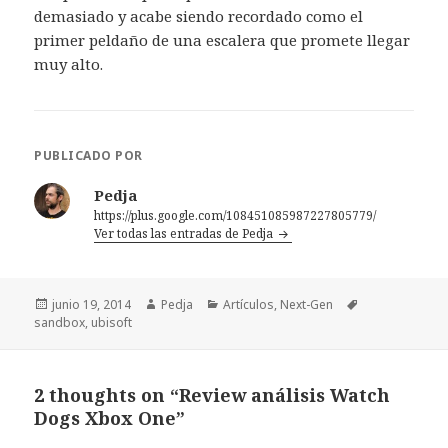
demasiado y acabe siendo recordado como el
primer peldaño de una escalera que promete llegar
muy alto.
PUBLICADO POR
Pedja
https://plus.google.com/108451085987227805779/
Ver todas las entradas de Pedja
Publicado
Autor
Categorías
Etiquetas
junio 19, 2014
Pedja
Artículos
,
Next-Gen
el
sandbox
,
ubisoft
2 thoughts on “Review análisis Watch
Dogs Xbox One”