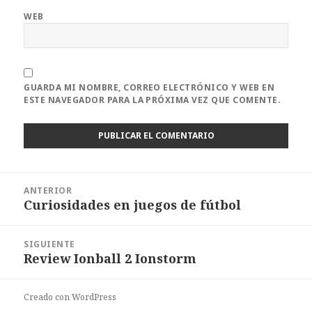
WEB
GUARDA MI NOMBRE, CORREO ELECTRÓNICO Y WEB EN
ESTE NAVEGADOR PARA LA PRÓXIMA VEZ QUE COMENTE.
Navegación
ANTERIOR
de
Curiosidades en juegos de fútbol
Entrada
entradas
anterior:
SIGUIENTE
Review Ionball 2 Ionstorm
Entrada
siguiente:
Creado con WordPress