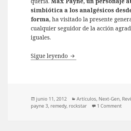
quería.
Max Payne, un personaje a
simbiótica a los analgésicos desd
forma
, ha visitado la presente gene
cualquier seguidor de la acción agrad
iguales.
Review Max Payne 3
Sigue leyendo
Publicado
Categorías
junio 11, 2012
Artículos
,
Next-Gen
,
Rev
el
payne 3
,
remedy
,
rockstar
1 Comment