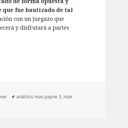
tado de forma opuesta y
e que fue bautizado de tal
ración con un juegazo que
ecerá y disfrutará a partes
Etiquetas
iew
análisis max payne 3
,
max