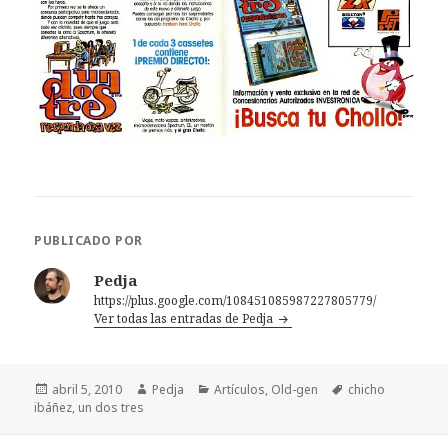
PUBLICADO POR
Pedja
https://plus.google.com/108451085987227805779/
Ver todas las entradas de Pedja
Publicado
Autor
Categorías
Etiquetas
abril 5, 2010
Pedja
Artículos
,
Old-gen
chicho
el
ibáñez
,
un dos tres