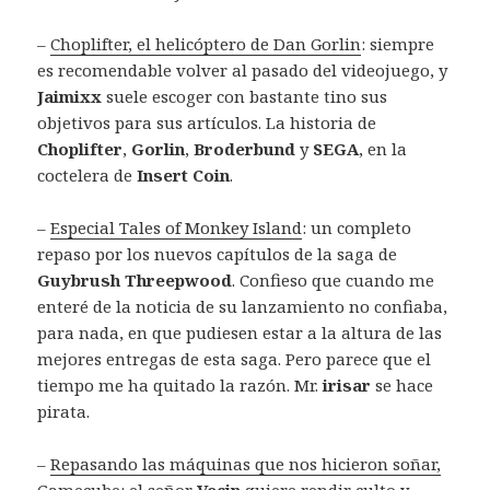
–
Choplifter, el helicóptero de Dan Gorlin
: siempre
es recomendable volver al pasado del videojuego, y
Jaimixx
suele escoger con bastante tino sus
objetivos para sus artículos. La historia de
Choplifter
,
Gorlin
,
Broderbund
y
SEGA
, en la
coctelera de
Insert Coin
.
–
Especial Tales of Monkey Island
: un completo
repaso por los nuevos capítulos de la saga de
Guybrush Threepwood
. Confieso que cuando me
enteré de la noticia de su lanzamiento no confiaba,
para nada, en que pudiesen estar a la altura de las
mejores entregas de esta saga. Pero parece que el
tiempo me ha quitado la razón. Mr.
irisar
se hace
pirata.
–
Repasando las máquinas que nos hicieron soñar,
Gamecube
: el señor
Vecin
quiere rendir culto y