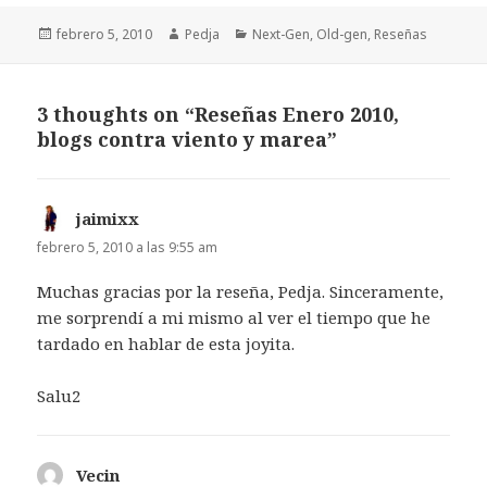
Publicado
Autor
Categorías
febrero 5, 2010
Pedja
Next-Gen
,
Old-gen
,
Reseñas
el
3 thoughts on “Reseñas Enero 2010,
blogs contra viento y marea”
jaimixx
dice:
febrero 5, 2010 a las 9:55 am
Muchas gracias por la reseña, Pedja. Sinceramente,
me sorprendí a mi mismo al ver el tiempo que he
tardado en hablar de esta joyita.
Salu2
Vecin
dice: