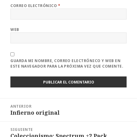
CORREO ELECTRÓNICO
*
WEB
GUARDA MI NOMBRE, CORREO ELECTRÓNICO Y WEB EN
ESTE NAVEGADOR PARA LA PRÓXIMA VEZ QUE COMENTE.
Navegación
ANTERIOR
de
Infierno original
Entrada
entradas
anterior:
SIGUIENTE
Coleccionismo: Spectrum +2 Pack
Entrada