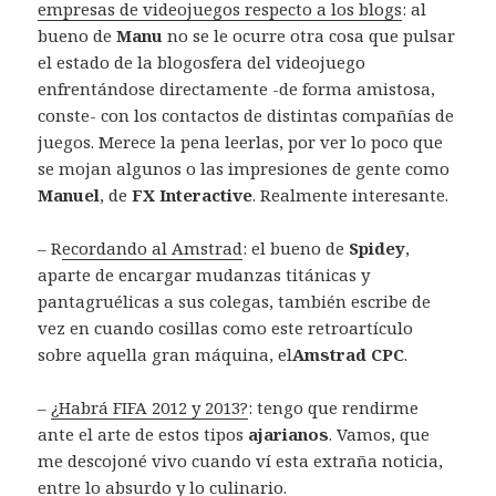
empresas de videojuegos respecto a los blogs
: al
bueno de
Manu
no se le ocurre otra cosa que pulsar
el estado de la blogosfera del videojuego
enfrentándose directamente -de forma amistosa,
conste- con los contactos de distintas compañías de
juegos. Merece la pena leerlas, por ver lo poco que
se mojan algunos o las impresiones de gente como
Manuel
, de
FX Interactive
. Realmente interesante.
– R
ecordando al Amstrad
: el bueno de
Spidey
,
aparte de encargar mudanzas titánicas y
pantagruélicas a sus colegas, también escribe de
vez en cuando cosillas como este retroartículo
sobre aquella gran máquina, el
Amstrad CPC
.
–
¿Habrá FIFA 2012 y 2013?
: tengo que rendirme
ante el arte de estos tipos
ajarianos
. Vamos, que
me descojoné vivo cuando ví esta extraña noticia,
entre lo absurdo y lo culinario.