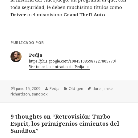
toda seguridad, le deben muchísimo títulos como
Driver
o el mismísimo
Grand Theft Auto
.
PUBLICADO POR
Pedja
https://plus.google.com/108451085987227805779/
Ver todas las entradas de Pedja
Publicado
Autor
Categorías
Etiquetas
junio 15, 2009
Pedja
Old-gen
durell
,
mike
el
richardson
,
sandbox
9 thoughts on “Retrovisión: Turbo
Esprit, los primigenios cimientos del
SandBox”