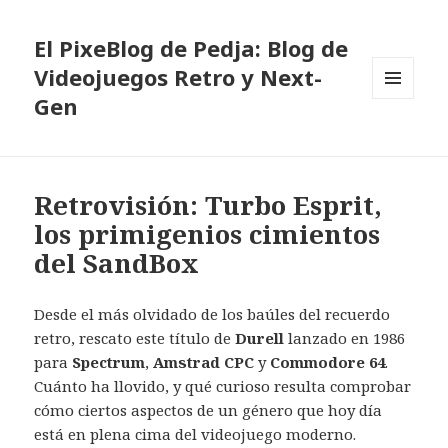
El PixeBlog de Pedja: Blog de
Videojuegos Retro y Next-
Gen
MENÚ
Y
WIDGETS
Retrovisión: Turbo Esprit,
los primigenios cimientos
del SandBox
Desde el más olvidado de los baúles del recuerdo
retro, rescato este título de
Durell
lanzado en 1986
para
Spectrum
,
Amstrad CPC
y
Commodore 64
.
Cuánto ha llovido, y qué curioso resulta comprobar
cómo ciertos aspectos de un género que hoy día
está en plena cima del videojuego moderno.