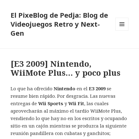
El PixeBlog de Pedja: Blog de
Videojuegos Retro y Next-
Gen
MENÚ
Y
WIDGETS
[E3 2009] Nintendo,
WiiMote Plus… y poco plus
Lo que ha ofrecido
Nintendo
en el
E3 2009
se
resume bien rápido. Por desgracia. Las nuevas
entregas de
Wii Sports
y
Wii Fit
, las cuales
aprovecharán al máximo el tardío WiiMote Plus,
vendiendo lo que hay no en los escritos y ocupando
sitio en un cajón mientras se produzca la siguiente
reunión pandillera con cubatas y ganchitos;