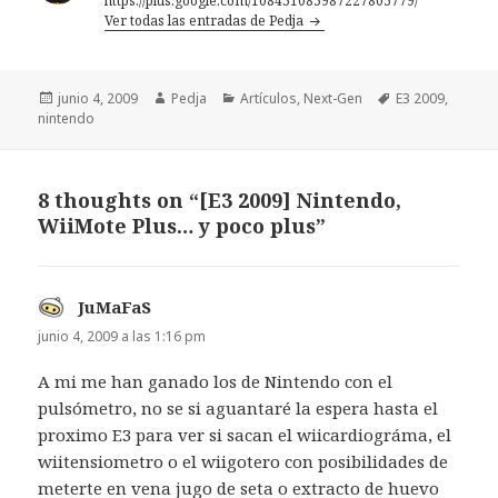
https://plus.google.com/108451085987227805779/
Ver todas las entradas de Pedja
Publicado
Autor
Categorías
Etiquetas
junio 4, 2009
Pedja
Artículos
,
Next-Gen
E3 2009
,
el
nintendo
8 thoughts on “[E3 2009] Nintendo,
WiiMote Plus… y poco plus”
JuMaFaS
dice:
junio 4, 2009 a las 1:16 pm
A mi me han ganado los de Nintendo con el
pulsómetro, no se si aguantaré la espera hasta el
proximo E3 para ver si sacan el wiicardiográma, el
wiitensiometro o el wiigotero con posibilidades de
meterte en vena jugo de seta o extracto de huevo