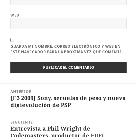
WEB
GUARDA MI NOMBRE, CORREO ELECTRÓNICO Y WEB EN
ESTE NAVEGADOR PARA LA PRÓXIMA VEZ QUE COMENTE.
Navegación
ANTERIOR
de
[E3 2009] Sony, secuelas de peso y nueva
Entrada
entradas
digievolución de PSP
anterior:
SIGUIENTE
Entrevista a Phil Wright de
Entrada
Codemasters, productor de FUEL
siguiente: