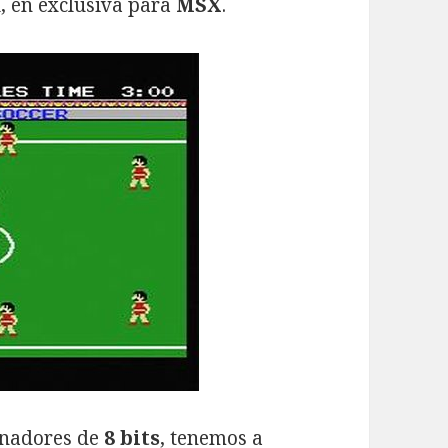
sí, en exclusiva para
MSX
.
enadores de
8 bits
, tenemos a