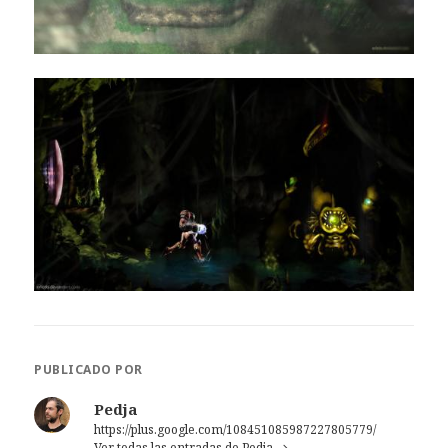
PUBLICADO POR
Pedja
https://plus.google.com/108451085987227805779/
Ver todas las entradas de Pedja