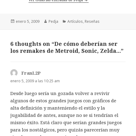
Publicado
Autor
Categorías
enero 5, 2009
Pedja
Artículos
,
Reseñas
el
6 thoughts on “De cómo deberían ser
los remakes de Metroid, Sonic, Zelda…”
FranL2P
dice:
enero 5, 2009 a las 10:25 am
Desde luego sería un gozada volver a revivir
algunos de estos grandes juegos con gráficos de
alta definición y manteniendo el estilo y la
jugabilidad de antes, aunque no se si tendrían el
mismo éxito. Está claro que serían grandes juegos
para los nostálgicos, pero quizás parecerían muy