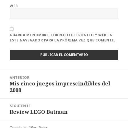
WEB
GUARDA MI NOMBRE, CORREO ELECTRÓNICO Y WEB EN
ESTE NAVEGADOR PARA LA PRÓXIMA VEZ QUE COMENTE.
Navegación
ANTERIOR
de
Mis cinco juegos imprescindibles del
Entrada
entradas
2008
anterior:
SIGUIENTE
Review LEGO Batman
Entrada
siguiente:
Creado con WordPress