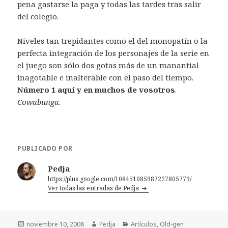
pena gastarse la paga y todas las tardes tras salir
del colegio.
Niveles tan trepidantes como el del monopatín o la
perfecta integración de los personajes de la serie en
el juego son sólo dos gotas más de un manantial
inagotable e inalterable con el paso del tiempo.
Número 1 aquí y en muchos de vosotros
.
Cowabunga
.
PUBLICADO POR
Pedja
https://plus.google.com/108451085987227805779/
Ver todas las entradas de Pedja
Publicado
Autor
Categorías
noviembre 10, 2008
Pedja
Artículos
,
Old-gen