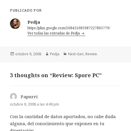
PUBLICADO POR
Pedja
https://plus.google.com/108451085987227805779/
Ver todas las entradas de Pedja
Publicado
Autor
Categorías
octubre 9, 2008
Pedja
Next-Gen
,
Review
el
3 thoughts on “Review: Spore PC”
Papurri
dice:
octubre 9, 2008 a las 4:49 pm
Con la cantidad de datos aportados, no cabe duda
alguna, del conocimiento que expones en tu
disertación.