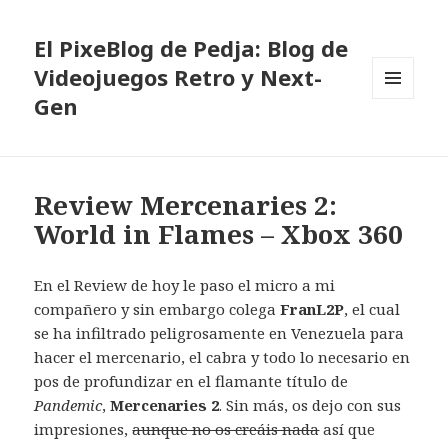
El PixeBlog de Pedja: Blog de
Videojuegos Retro y Next-
Gen
MENÚ
Y
WIDGETS
Review Mercenaries 2:
World in Flames – Xbox 360
En el Review de hoy le paso el micro a mi
compañero y sin embargo colega
FranL2P
, el cual
se ha infiltrado peligrosamente en Venezuela para
hacer el mercenario, el cabra y todo lo necesario en
pos de profundizar en el flamante título de
Pandemic
,
Mercenaries 2
. Sin más, os dejo con sus
impresiones,
aunque no os creáis nada
así que