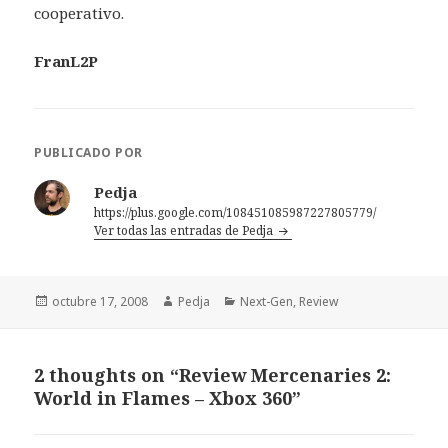
cooperativo.
FranL2P
PUBLICADO POR
Pedja
https://plus.google.com/108451085987227805779/
Ver todas las entradas de Pedja
Publicado
Autor
Categorías
octubre 17, 2008
Pedja
Next-Gen
,
Review
el
2 thoughts on “Review Mercenaries 2:
World in Flames – Xbox 360”