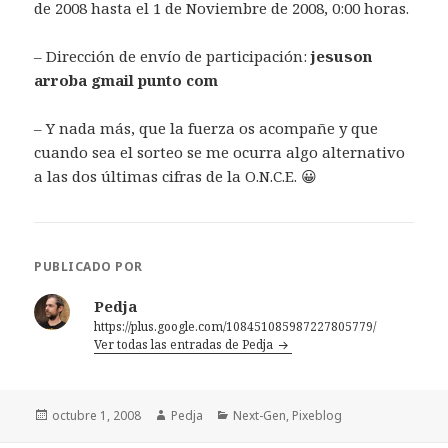
de 2008 hasta el 1 de Noviembre de 2008, 0:00 horas.
– Dirección de envío de participación:
jesuson
arroba gmail punto com
– Y nada más, que la fuerza os acompañe y que
cuando sea el sorteo se me ocurra algo alternativo
a las dos últimas cifras de la O.N.C.E. 😀
PUBLICADO POR
Pedja
https://plus.google.com/108451085987227805779/
Ver todas las entradas de Pedja
Publicado
Autor
Categorías
octubre 1, 2008
Pedja
Next-Gen
,
Pixeblog
el