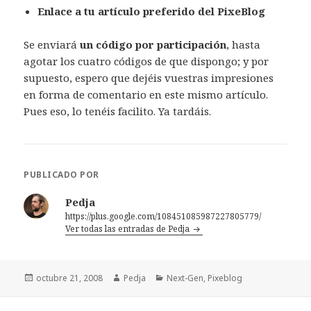
Enlace a tu artículo preferido del PixeBlog
Se enviará
un código por participación
, hasta
agotar los cuatro códigos de que dispongo; y por
supuesto, espero que dejéis vuestras impresiones
en forma de comentario en este mismo artículo.
Pues eso, lo tenéis facilito. Ya tardáis.
PUBLICADO POR
Pedja
https://plus.google.com/108451085987227805779/
Ver todas las entradas de Pedja
Publicado
Autor
Categorías
octubre 21, 2008
Pedja
Next-Gen
,
Pixeblog
el