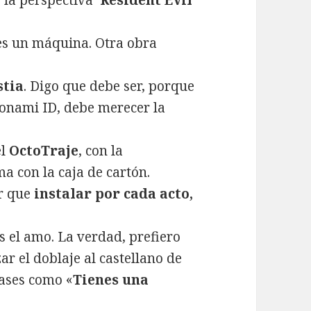
la perspectiva ‘
Resident Evil
s un máquina. Otra obra
stia
. Digo que debe ser, porque
Konami ID, debe merecer la
el
OctoTraje
, con la
a con la caja de cartón.
er que
instalar por cada acto,
s el amo. La verdad, prefiero
zar el doblaje al castellano de
rases como «
Tienes una