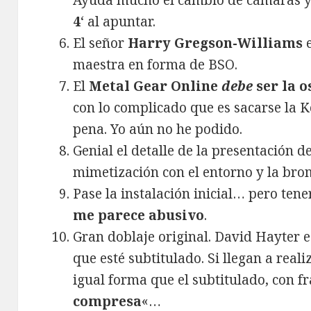
Ayuda mucho el cambio de cámaras y 
4
‘ al apuntar.
El señor
Harry Gregson-Williams
e
maestra en forma de BSO.
El
Metal Gear Online
debe
ser la o
con lo complicado que es sacarse la 
pena. Yo aún no he podido.
Genial el detalle de la presentación d
mimetización con el entorno y la brom
Pase la instalación inicial… pero ten
me parece abusivo
.
Gran doblaje original. David Hayter e
que esté subtitulado. Si llegan a reali
igual forma que el subtitulado, con f
compresa
«…