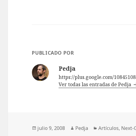
PUBLICADO POR
Pedja
https://plus.google.com/1084510
Ver todas las entradas de Pedja
Publicado
Autor
Categorías
julio 9, 2008
Pedja
Artículos
,
Next-
el