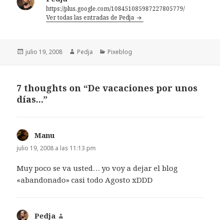
https://plus.google.com/108451085987227805779/
Ver todas las entradas de Pedja
Publicado
Autor
Categorías
julio 19, 2008
Pedja
Pixeblog
el
7 thoughts on “De vacaciones por unos
días…”
Manu
dice:
julio 19, 2008 a las 11:13 pm
Muy poco se va usted… yo voy a dejar el blog
«abandonado» casi todo Agosto xDDD
Pedja
dice: