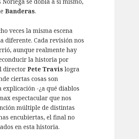
 Noriega se dobla a sí mismo,
de
Banderas
.
ocho veces la misma escena
a diferente. Cada revisión nos
urrió, aunque realmente hay
econducir la historia por
l director
Pete Travis
logra
nde ciertas cosas son
n explicación -¿a qué diablos
imax espectacular que nos
nción múltiple de distintas
as encubiertas, el final no
dos en esta historia.