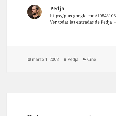
Pedja
https://plus.google.com/1084510
Ver todas las entradas de Pedja
Publicado
Autor
Categorías
marzo 1, 2008
Pedja
Cine
el