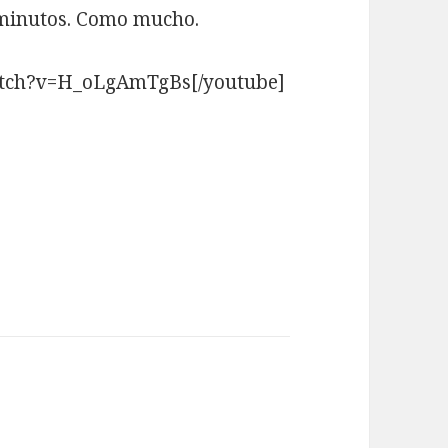
o minutos. Como mucho.
atch?v=H_oLgAmTgBs[/youtube]