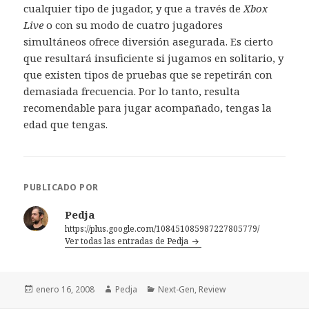
cualquier tipo de jugador, y que a través de
Xbox
Live
o con su modo de cuatro jugadores
simultáneos ofrece diversión asegurada. Es cierto
que resultará insuficiente si jugamos en solitario, y
que existen tipos de pruebas que se repetirán con
demasiada frecuencia. Por lo tanto, resulta
recomendable para jugar acompañado, tengas la
edad que tengas.
PUBLICADO POR
Pedja
https://plus.google.com/108451085987227805779/
Ver todas las entradas de Pedja
Publicado
Autor
Categorías
enero 16, 2008
Pedja
Next-Gen
,
Review
el