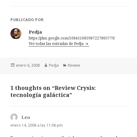
PUBLICADO POR
Pedja
https://plus.google.com/108451085987227805779/
Ver todas las entradas de Pedja
Publicado
Autor
Categorías
enero 6, 2008
Pedja
Review
el
1 thoughts on “Review Crysis:
tecnología galáctica”
Leo
dice:
enero 14, 2008 a las 11:06 pm