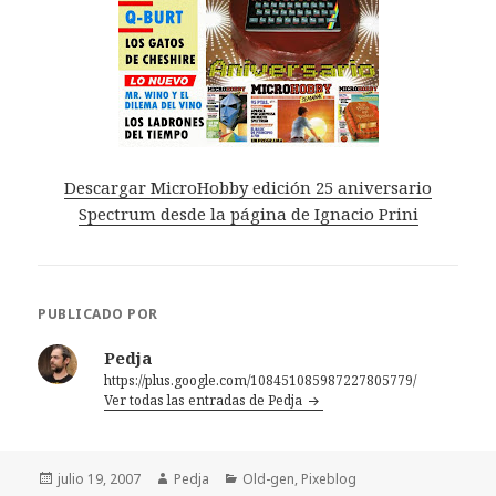
Descargar MicroHobby edición 25 aniversario
Spectrum desde la página de Ignacio Prini
PUBLICADO POR
Pedja
https://plus.google.com/108451085987227805779/
Ver todas las entradas de Pedja
Publicado
Autor
Categorías
julio 19, 2007
Pedja
Old-gen
,
Pixeblog