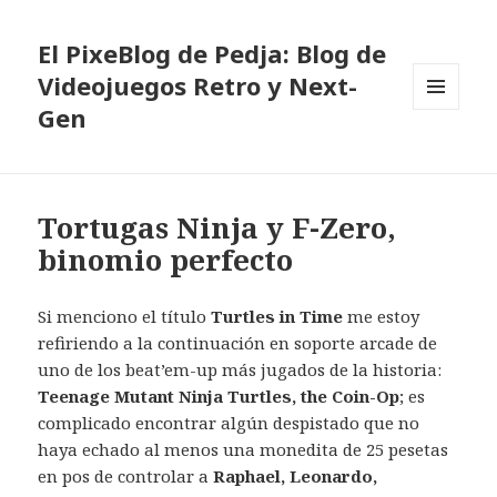
El PixeBlog de Pedja: Blog de
Videojuegos Retro y Next-
Gen
MENÚ
Y
WIDGETS
Tortugas Ninja y F-Zero,
binomio perfecto
Si menciono el título
Turtles in Time
me estoy
refiriendo a la continuación en soporte arcade de
uno de los beat’em-up más jugados de la historia:
Teenage Mutant Ninja Turtles, the Coin-Op
; es
complicado encontrar algún despistado que no
haya echado al menos una monedita de 25 pesetas
en pos de controlar a
Raphael, Leonardo,