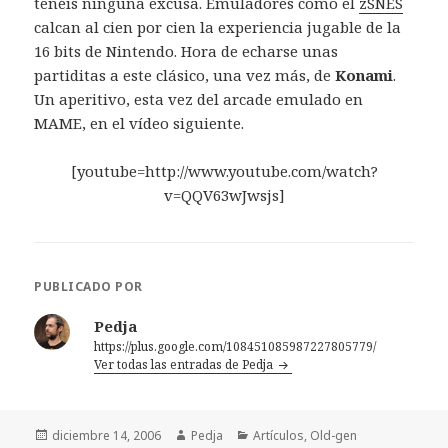
tenéis ninguna excusa. Emuladores como el
zSNES
calcan al cien por cien la experiencia jugable de la
16 bits de Nintendo. Hora de echarse unas
partiditas a este clásico, una vez más, de
Konami
.
Un aperitivo, esta vez del arcade emulado en
MAME, en el vídeo siguiente.
[youtube=http://www.youtube.com/watch?
v=QQV63wJwsjs]
PUBLICADO POR
Pedja
https://plus.google.com/108451085987227805779/
Ver todas las entradas de Pedja
Publicado
Autor
Categorías
diciembre 14, 2006
Pedja
Artículos
,
Old-gen