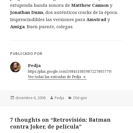
estupenda banda sonora de
Matthew Cannon
y
Jonathan Dunn
, dos auténticos cracks de la época.
Imprescindibles las versiones para
Amstrad
y
Amiga
. Buen puente, colegas.
PUBLICADO POR
Pedja
https://plus.google.com/108451085987227805779/
Ver todas las entradas de Pedja
Publicado
Autor
Categorías
diciembre 6, 2006
Pedja
Old-gen
el
7 thoughts on “Retrovisión: Batman
contra Joker, de película”