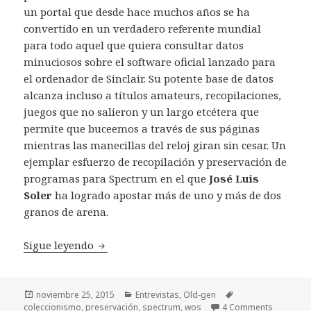
un portal que desde hace muchos años se ha
convertido en un verdadero referente mundial
para todo aquel que quiera consultar datos
minuciosos sobre el software oficial lanzado para
el ordenador de Sinclair. Su potente base de datos
alcanza incluso a títulos amateurs, recopilaciones,
juegos que no salieron y un largo etcétera que
permite que buceemos a través de sus páginas
mientras las manecillas del reloj giran sin cesar. Un
ejemplar esfuerzo de recopilación y preservación de
programas para Spectrum en el que
José Luis
Soler
ha logrado apostar más de uno y más de dos
granos de arena.
Entrevista con José Luis Soler, colaborado
Sigue leyendo
Publicado
Categorías
Etiquetas
noviembre 25, 2015
Entrevistas
,
Old-gen
el
coleccionismo
,
preservación
,
spectrum
,
wos
4 Comments