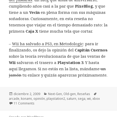
cumpliendo años casi a la par que
PixeBlog
, y que
tiene a un
Vecin
en plena forma con sus máquinas
soñadoras. Curiosamente, en esta reseña no
tenemos que viajar en el tiempo demasiado rato: la
primera
Caja X
tiene mucha tela que cortar.
–
Wii ha salvado a PS3, en Metodologic
: para ir
finalizando, os dejo la opinión del
Capitán Cuernos
sobre la teoría revolucionaria de que las ventas de
Wii
salvaron el trasero a
Playstation 3
. Y hasta
aquí llegamos. Si no estás en la lista, mándame
un
jamón
tu enlace y quizás aparezcas próximamente.
Publicado
Categorías
Etiquetas
diciembre 2, 2009
Next-Gen
,
Old-gen
,
Reseñas
el
arcade
,
konami
,
opinión
,
playstation2
,
saturn
,
sega
,
wii
,
xbox
11 Comments