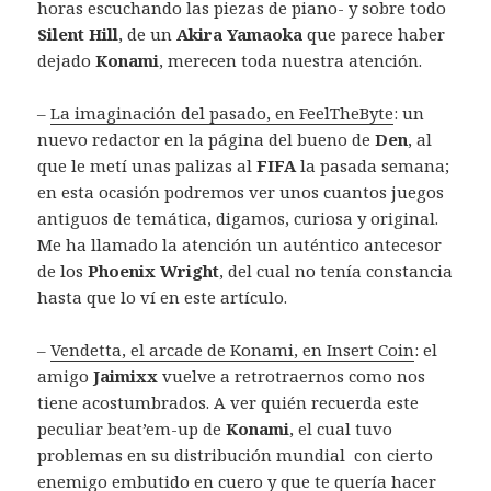
horas escuchando las piezas de piano- y sobre todo
Silent Hill
, de un
Akira Yamaoka
que parece haber
dejado
Konami
, merecen toda nuestra atención.
–
La imaginación del pasado, en FeelTheByte
: un
nuevo redactor en la página del bueno de
Den
, al
que le metí unas palizas al
FIFA
la pasada semana;
en esta ocasión podremos ver unos cuantos juegos
antiguos de temática, digamos, curiosa y original.
Me ha llamado la atención un auténtico antecesor
de los
Phoenix Wright
, del cual no tenía constancia
hasta que lo ví en este artículo.
–
Vendetta, el arcade de Konami, en Insert Coin
: el
amigo
Jaimixx
vuelve a retrotraernos como nos
tiene acostumbrados. A ver quién recuerda este
peculiar beat’em-up de
Konami
, el cual tuvo
problemas en su distribución mundial con cierto
enemigo embutido en cuero y que te quería hacer