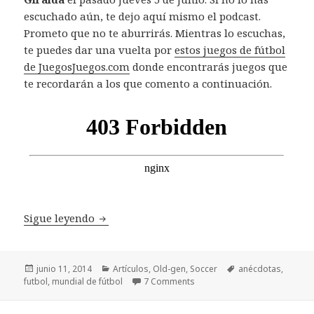
escuchado aún, te dejo aquí mismo el podcast.
Prometo que no te aburrirás. Mientras lo escuchas,
te puedes dar una vuelta por
estos juegos de fútbol
de JuegosJuegos.com
donde encontrarás juegos que
te recordarán a los que comento a continuación.
Curiosidades en juegos de fútbol
Sigue leyendo
Publicado
Categorías
Etiquetas
junio 11, 2014
Artículos
,
Old-gen
,
Soccer
anécdotas
,
el
futbol
,
mundial de fútbol
7 Comments