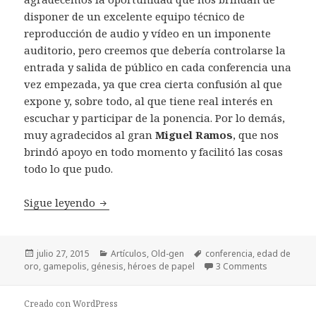
disponer de un excelente equipo técnico de
reproducción de audio y vídeo en un imponente
auditorio, pero creemos que debería controlarse la
entrada y salida de público en cada conferencia una
vez empezada, ya que crea cierta confusión al que
expone y, sobre todo, al que tiene real interés en
escuchar y participar de la ponencia. Por lo demás,
muy agradecidos al gran
Miguel Ramos
, que nos
brindó apoyo en todo momento y facilitó las cosas
todo lo que pudo.
Gamepolis 2015: Génesis, guía esencial de 
Sigue leyendo
Publicado
Categorías
Etiquetas
julio 27, 2015
Artículos
,
Old-gen
conferencia
,
edad de
el
oro
,
gamepolis
,
génesis
,
héroes de papel
3 Comments
Creado con WordPress