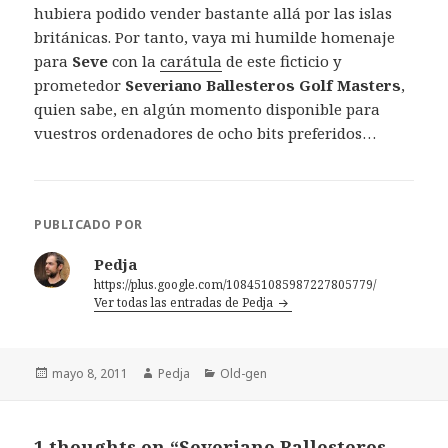
hubiera podido vender bastante allá por las islas
británicas. Por tanto, vaya mi humilde homenaje
para
Seve
con la
carátula
de este ficticio y
prometedor
Severiano Ballesteros Golf Masters
,
quien sabe, en algún momento disponible para
vuestros ordenadores de ocho bits preferidos…
PUBLICADO POR
Pedja
https://plus.google.com/108451085987227805779/
Ver todas las entradas de Pedja
Publicado
Autor
Categorías
mayo 8, 2011
Pedja
Old-gen
el
1 thoughts on “Severiano Ballesteros