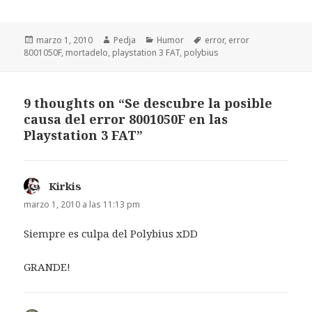
Publicado
Autor
Categorías
Etiquetas
marzo 1, 2010
Pedja
Humor
error
,
error
el
8001050F
,
mortadelo
,
playstation 3 FAT
,
polybius
9 thoughts on “Se descubre la posible
causa del error 8001050F en las
Playstation 3 FAT”
Kirkis
dice:
marzo 1, 2010 a las 11:13 pm
Siempre es culpa del Polybius xDD
GRANDE!