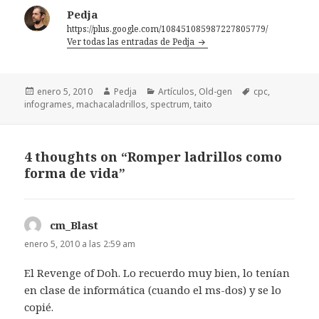
Pedja
https://plus.google.com/108451085987227805779/
Ver todas las entradas de Pedja
Publicado
Autor
Categorías
Etiquetas
enero 5, 2010
Pedja
Artículos
,
Old-gen
cpc
,
el
infogrames
,
machacaladrillos
,
spectrum
,
taito
4 thoughts on “Romper ladrillos como
forma de vida”
cm_Blast
dice:
enero 5, 2010 a las 2:59 am
El Revenge of Doh. Lo recuerdo muy bien, lo tenían
en clase de informática (cuando el ms-dos) y se lo
copié.