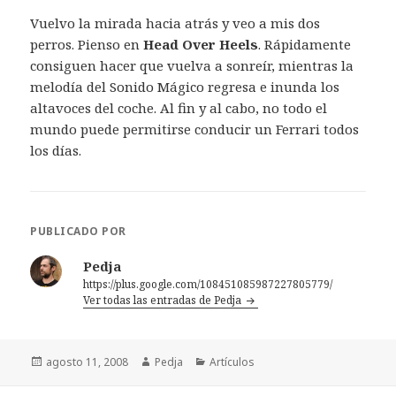
Vuelvo la mirada hacia atrás y veo a mis dos
perros. Pienso en
Head Over Heels
. Rápidamente
consiguen hacer que vuelva a sonreír, mientras la
melodía del Sonido Mágico regresa e inunda los
altavoces del coche. Al fin y al cabo, no todo el
mundo puede permitirse conducir un Ferrari todos
los días.
PUBLICADO POR
Pedja
https://plus.google.com/108451085987227805779/
Ver todas las entradas de Pedja
Publicado
Autor
Categorías
agosto 11, 2008
Pedja
Artículos
el