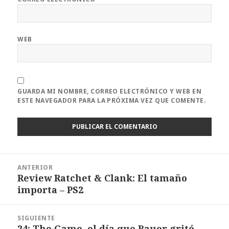
WEB
GUARDA MI NOMBRE, CORREO ELECTRÓNICO Y WEB EN
ESTE NAVEGADOR PARA LA PRÓXIMA VEZ QUE COMENTE.
Navegación
ANTERIOR
de
Review Ratchet & Clank: El tamaño
Entrada
entradas
importa – PS2
anterior:
SIGUIENTE
24: The Game, el día que Bauer gritó
Entrada