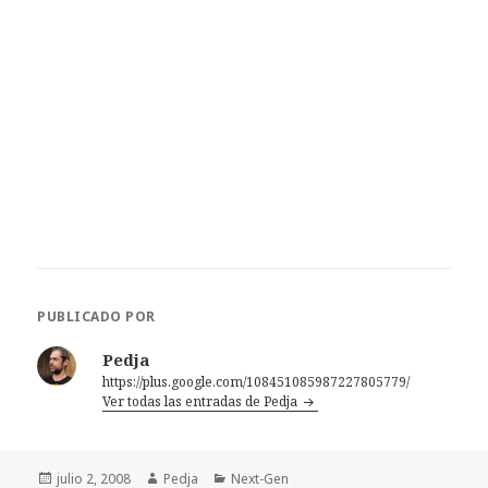
PUBLICADO POR
Pedja
https://plus.google.com/108451085987227805779/
Ver todas las entradas de Pedja
Publicado
Autor
Categorías
julio 2, 2008
Pedja
Next-Gen