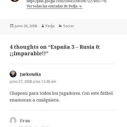
https://plus.google.com/108451085987227805779/
Ver todas las entradas de Pedja
Publicado
Autor
Categorías
junio 26, 2008
Pedja
Soccer
el
4 thoughts on “España 3 – Rusia 0:
¡¡Imparable!!”
Jarkendia
dice:
junio 27, 2008 a las 12:48 am
Chapeau para todos los jugadores. Con este fútbol
enamoran a cualquiera.
Fran
dice: