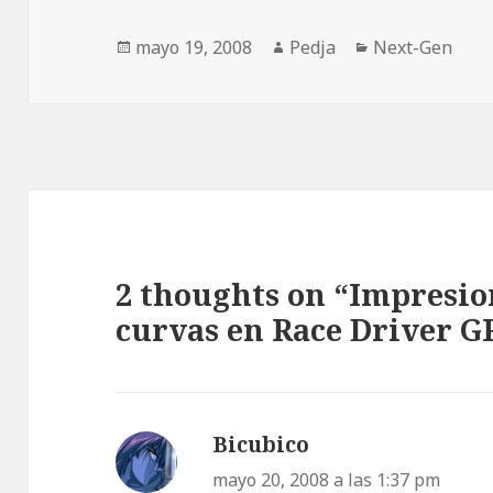
Publicado
Autor
Categorías
mayo 19, 2008
Pedja
Next-Gen
el
2 thoughts on “Impresio
curvas en Race Driver G
Bicubico
dice:
mayo 20, 2008 a las 1:37 pm