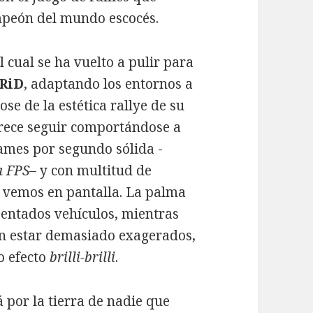
mpeón del mundo escocés.
el cual se ha vuelto a pulir para
RiD
, adaptando los entornos a
e de la estética rallye de su
parece seguir comportándose a
rames por segundo sólida -
a FPS
– y con multitud de
e vemos en pantalla. La palma
sentados vehículos, mientras
en estar demasiado exagerados,
o efecto
brilli-brilli
.
 por la tierra de nadie que