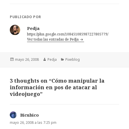
PUBLICADO POR
Pedja
https://plus.google.com/108451085987227805779/
Ver todas las entradas de Pedja
Publicado
Autor
Categorías
mayo 26, 2008
Pedja
Pixeblog
el
3 thoughts on “Cómo manipular la
información en pos de atacar al
videojuego”
Bicubico
dice:
mayo 26, 2008 a las 7:25 pm