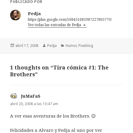
PUBLICADO POR
Pedja
https://plus.google.com/108451085987227805779/
Ver todas las entradas de Pedja
Publicado
Autor
Categorías
abril 17, 2008
Pedja
Humor
,
Pixeblog
el
1 thoughts on “Tira cómica #1: The
Brothers”
JuMaFaS
dice:
abril 20, 2008 a las 10:47 am
A ver esas aventuras de los Brothers. 😉
Felicidades a Alvaro y Pedja al uno por ver