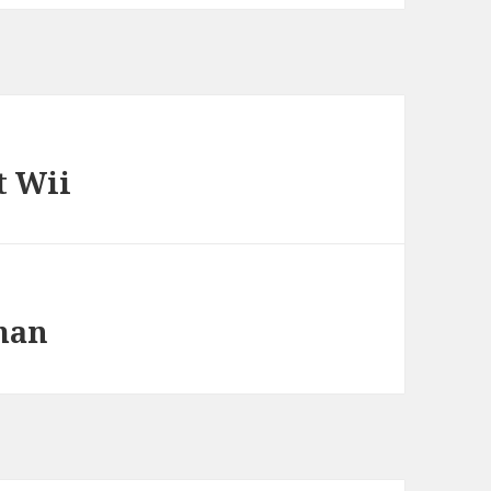
t Wii
man