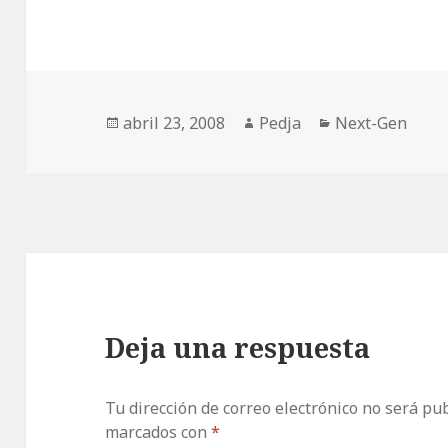
Publicado
Autor
Categorías
abril 23, 2008
Pedja
Next-Gen
el
Deja una respuesta
Tu dirección de correo electrónico no será pub
marcados con
*