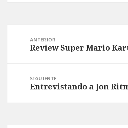
Navegación
de
ANTERIOR
Review Super Mario Kar
entradas
Entrada
anterior:
SIGUIENTE
Entrevistando a Jon Rit
Entrada
siguiente: