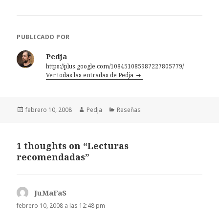
PUBLICADO POR
Pedja
https://plus.google.com/108451085987227805779/
Ver todas las entradas de Pedja
Publicado
Autor
Categorías
febrero 10, 2008
Pedja
Reseñas
el
1 thoughts on “Lecturas
recomendadas”
JuMaFaS
dice:
febrero 10, 2008 a las 12:48 pm