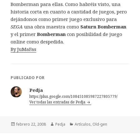
Bomberman para ellas. Como habréis visto, una
historia corta en cuanto a cantidad de juegos, pero
dejándonos como primer juego exclusivo para
SEGA
una obra maestra como
Saturn Bomberman
y el primer
Bomberman
con posibilidad de juego
online como despedida.
By JuMaFas
PUBLICADO POR
Pedja
https://plus.google.com/108451085987227805779/
Ver todas las entradas de Pedja
Publicado
Autor
Categorías
febrero 22, 2008
Pedja
Artículos
,
Old-gen
el